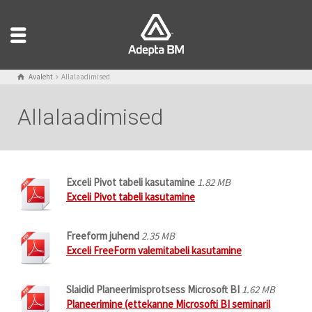
Avaleht
Allalaadimised
Allalaadimised
Exceli Pivot tabeli kasutamine
1.82 MB
Exceli Pivot tabeli kasutamine
Freeform juhend
2.35 MB
Exceli FreeForm valemitabeli kasutamine
Slaidid Planeerimisprotsess Microsoft BI
1.62 MB
Planeerimine (ettekanne Microsofti BI seminaril